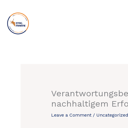
Skip
to
content
Verantwortungsbe
nachhaltigem Erfo
Leave a Comment
/
Uncategorize