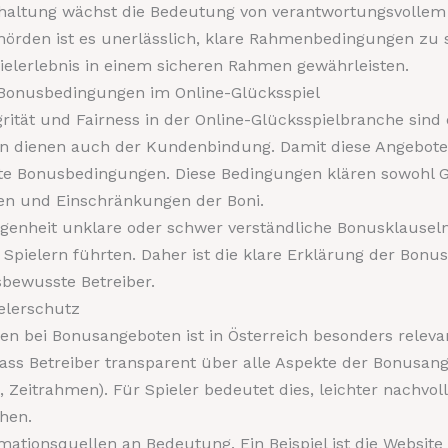
erhaltung wächst die Bedeutung von verantwortungsvollem 
hörden ist es unerlässlich, klare Rahmenbedingungen zu s
ielerlebnis in einem sicheren Rahmen gewährleisten.
Bonusbedingungen im Online-Glücksspiel
grität und Fairness in der Online-Glücksspielbranche sind
n dienen auch der Kundenbindung. Damit diese Angebote f
ierte Bonusbedingungen. Diese Bedingungen klären sowohl
en und Einschränkungen der Boni.
angenheit unklare oder schwer verständliche Bonusklausel
 Spielern führten. Daher ist die klare Erklärung der Bon
bewusste Betreiber.
elerschutz
en bei Bonusangeboten ist in Österreich besonders relevan
dass Betreiber transparent über alle Aspekte der Bonusan
 Zeitrahmen). Für Spieler bedeutet dies, leichter nachvo
hen.
rmationsquellen an Bedeutung. Ein Beispiel ist die Website