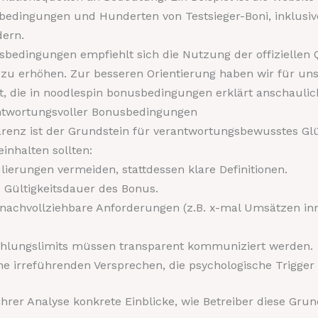
dingungen und Hunderten von Testsieger-Boni, inklusive 
dern.
bedingungen empfiehlt sich die Nutzung der offiziellen 
t zu erhöhen. Zur besseren Orientierung haben wir für 
et, die in noodlespin bonusbedingungen erklärt anschaulic
rantwortungsvoller Bonusbedingungen
renz ist der Grundstein für verantwortungsbewusstes Glü
einhalten sollten:
erungen vermeiden, stattdessen klare Definitionen.
 Gültigkeitsdauer des Bonus.
nachvollziehbare Anforderungen (z.B. x-mal Umsätzen inn
hlungslimits müssen transparent kommuniziert werden.
e irreführenden Versprechen, die psychologische Trigger 
 ihrer Analyse konkrete Einblicke, wie Betreiber diese Gr