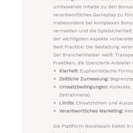
umfassende Inhalte zu den Bonusbe
verantwortliches Gameplay zu för
Insbesondere bei komplexen Bonus
vermeiden und die Spielsicherhei
der wichtigsten Aspekte vorbereit
Best Practice: Die Gestaltung ve
Der Brancheninsider weiß: Transpa
Praktiken, die lizenzierte Anbieter 
Klarheit:
Euphemistische Formuli
Zeitliche Zumessung:
Begrenzte
Umsatzbedingungen:
Konkrete, 
Zeitrahmens).
Limits:
Einsatzhöhen und Ausza
Verantwortliches Marketing:
Kein
Die Plattform Noodlespin bietet in