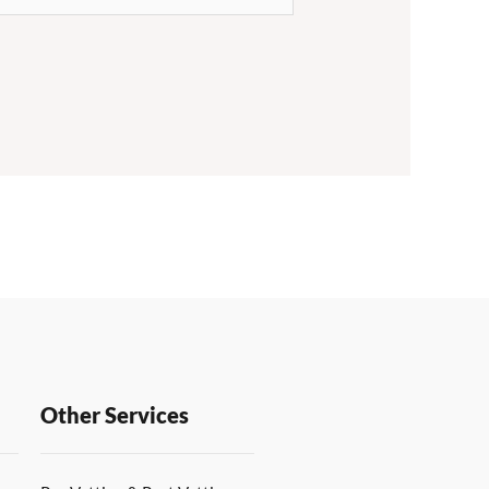
Other Services