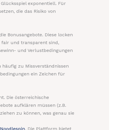
Glücksspiel exponentiell. Für
etzen, die das Risiko von
 die Bonusangebote. Diese locken
air und transparent sind,
 Gewinn- und Verlustbedingungen
n häufig zu Missverständnissen
usbedingungen ein Zeichen für
t. Die österreichische
gebote aufklären müssen (z.B.
llziehen zu können, was genau sie
Noodlespin
. Die Plattform bietet