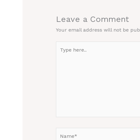
Leave a Comment
Your email address will not be pub
Type
here..
Name*