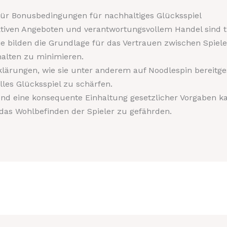
s für Bonusbedingungen für nachhaltiges Glücksspiel
ktiven Angeboten und verantwortungsvollem Handel sind
ie bilden die Grundlage für das Vertrauen zwischen Spiel
halten zu minimieren.
ärungen, wie sie unter anderem auf Noodlespin bereitges
les Glücksspiel zu schärfen.
d eine konsequente Einhaltung gesetzlicher Vorgaben ka
das Wohlbefinden der Spieler zu gefährden.