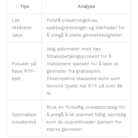
Tips
Analyse
Les
Forstå omsetningskrav,
vilkårene
spillbegrensninger og tidsfrister for
nøye
å unngå å miste gevinstmuligheter.
Velg automater med høy
tilbakebetalingsprosent for å
Fokuser på
maksimere sjansen for å løse ut
høye RTP-
gevinster fra gratisspinn.
spill
Eksempelvis klassiske slots som
Gonzo’s Quest har RTP på over 96
%.
Bruk en fornuftig innsatsstrategi for
Optimaliser
å unngå å bli utarmet tidlig, samtidig
innsatsnivå
som du opprettholder sjansen for
større gevinster.