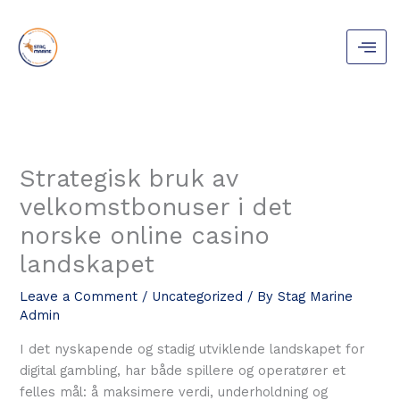
Skip
to
content
Strategisk bruk av
velkomstbonuser i det
norske online casino
landskapet
Leave a Comment
/
Uncategorized
/ By
Stag Marine
Admin
I det nyskapende og stadig utviklende landskapet for
digital gambling, har både spillere og operatører et
felles mål: å maksimere verdi, underholdning og