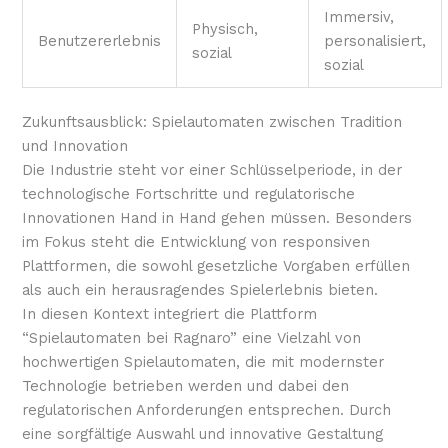
Immersiv,
Physisch,
Benutzererlebnis
personalisiert,
sozial
sozial
Zukunftsausblick: Spielautomaten zwischen Tradition
und Innovation
Die Industrie steht vor einer Schlüsselperiode, in der
technologische Fortschritte und regulatorische
Innovationen Hand in Hand gehen müssen. Besonders
im Fokus steht die Entwicklung von
responsiven
Plattformen
, die sowohl gesetzliche Vorgaben erfüllen
als auch ein herausragendes Spielerlebnis bieten.
In diesen Kontext integriert die Plattform
“Spielautomaten bei Ragnaro” eine Vielzahl von
hochwertigen Spielautomaten, die mit modernster
Technologie betrieben werden und dabei den
regulatorischen Anforderungen entsprechen. Durch
eine sorgfältige Auswahl und innovative Gestaltung