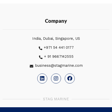
Company
India, Dubai, Singapore, US
+971 54 441 0177
+ 91 9667142555
business@stagmarine.com
L
I
F
i
n
a
n
s
c
k
t
e
e
a
b
d
g
o
STAG MARINE
i
r
o
n
a
k
m