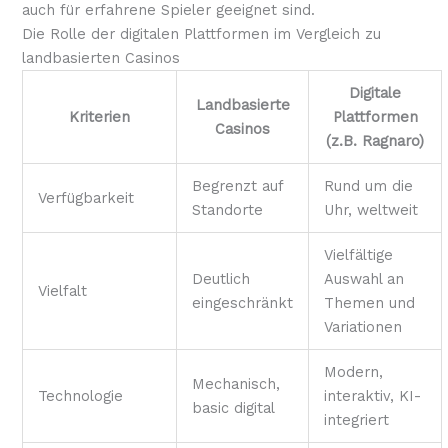
auch für erfahrene Spieler geeignet sind.
Die Rolle der digitalen Plattformen im Vergleich zu
landbasierten Casinos
Digitale
Landbasierte
Kriterien
Plattformen
Casinos
(z.B. Ragnaro)
Begrenzt auf
Rund um die
Verfügbarkeit
Standorte
Uhr, weltweit
Vielfältige
Deutlich
Auswahl an
Vielfalt
eingeschränkt
Themen und
Variationen
Modern,
Mechanisch,
Technologie
interaktiv, KI-
basic digital
integriert