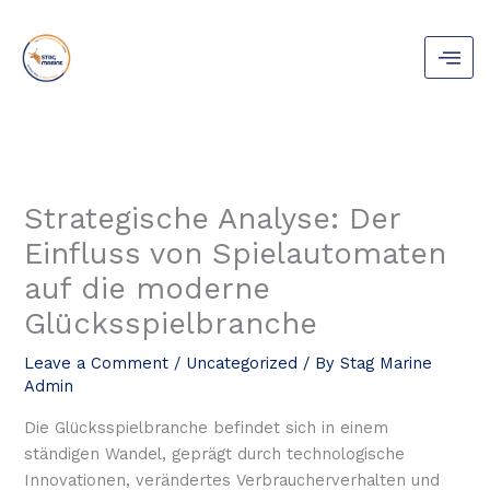
Skip
to
content
Strategische Analyse: Der
Einfluss von Spielautomaten
auf die moderne
Glücksspielbranche
Leave a Comment
/
Uncategorized
/ By
Stag Marine
Admin
Die Glücksspielbranche befindet sich in einem
ständigen Wandel, geprägt durch technologische
Innovationen, verändertes Verbraucherverhalten und