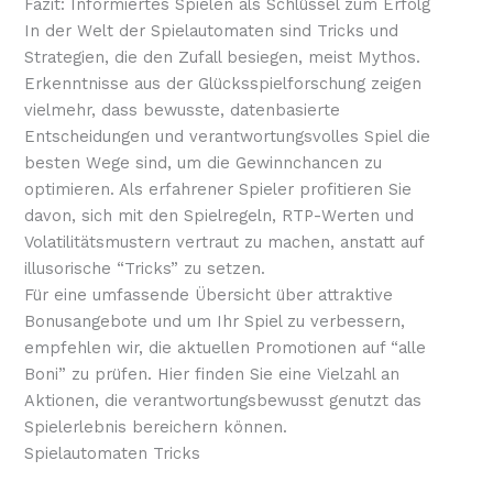
Fazit: Informiertes Spielen als Schlüssel zum Erfolg
In der Welt der Spielautomaten sind Tricks und
Strategien, die den Zufall besiegen, meist Mythos.
Erkenntnisse aus der Glücksspielforschung zeigen
vielmehr, dass bewusste, datenbasierte
Entscheidungen und verantwortungsvolles Spiel die
besten Wege sind, um die Gewinnchancen zu
optimieren. Als erfahrener Spieler profitieren Sie
davon, sich mit den Spielregeln, RTP-Werten und
Volatilitätsmustern vertraut zu machen, anstatt auf
illusorische “Tricks” zu setzen.
Für eine umfassende Übersicht über attraktive
Bonusangebote und um Ihr Spiel zu verbessern,
empfehlen wir, die aktuellen Promotionen auf “alle
Boni” zu prüfen. Hier finden Sie eine Vielzahl an
Aktionen, die verantwortungsbewusst genutzt das
Spielerlebnis bereichern können.
Spielautomaten Tricks