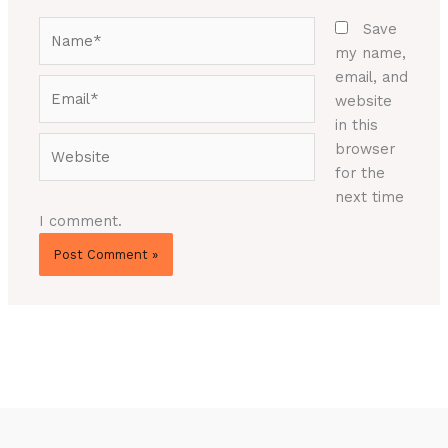
Name*
Save
my name,
email, and
Email*
website
in this
Website
browser
for the
next time
I comment.