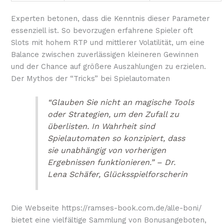
Experten betonen, dass die Kenntnis dieser Parameter
essenziell ist. So bevorzugen erfahrene Spieler oft
Slots mit hohem RTP und mittlerer Volatilität, um eine
Balance zwischen zuverlässigen kleineren Gewinnen
und der Chance auf größere Auszahlungen zu erzielen.
Der Mythos der “Tricks” bei Spielautomaten
“Glauben Sie nicht an magische Tools
oder Strategien, um den Zufall zu
überlisten. In Wahrheit sind
Spielautomaten so konzipiert, dass
sie unabhängig von vorherigen
Ergebnissen funktionieren.” – Dr.
Lena Schäfer, Glücksspielforscherin
Die Webseite https://ramses-book.com.de/alle-boni/
bietet eine vielfältige Sammlung von Bonusangeboten,