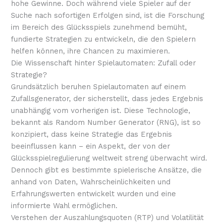
hohe Gewinne. Doch während viele Spieler auf der
Suche nach sofortigen Erfolgen sind, ist die Forschung
im Bereich des Glücksspiels zunehmend bemüht,
fundierte Strategien zu entwickeln, die den Spielern
helfen können, ihre Chancen zu maximieren.
Die Wissenschaft hinter Spielautomaten: Zufall oder
Strategie?
Grundsätzlich beruhen Spielautomaten auf einem
Zufallsgenerator, der sicherstellt, dass jedes Ergebnis
unabhängig vom vorherigen ist. Diese Technologie,
bekannt als Random Number Generator (RNG), ist so
konzipiert, dass keine Strategie das Ergebnis
beeinflussen kann – ein Aspekt, der von der
Glücksspielregulierung weltweit streng überwacht wird.
Dennoch gibt es bestimmte spielerische Ansätze, die
anhand von Daten, Wahrscheinlichkeiten und
Erfahrungswerten entwickelt wurden und eine
informierte Wahl ermöglichen.
Verstehen der Auszahlungsquoten (RTP) und Volatilität