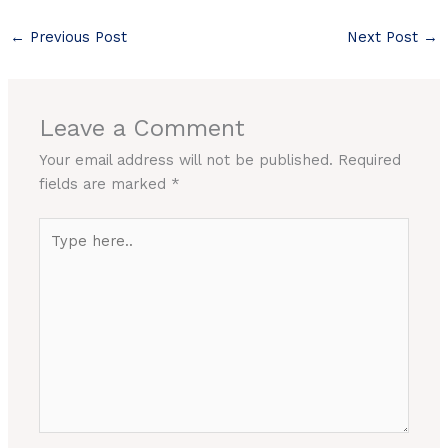
←
Previous Post
Next Post
→
Leave a Comment
Your email address will not be published.
Required
fields are marked
*
Type
here..