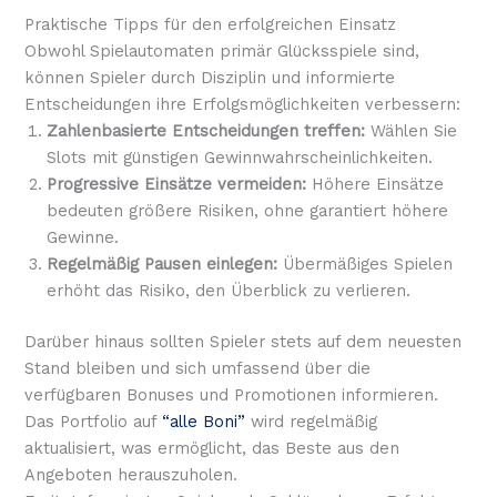
Praktische Tipps für den erfolgreichen Einsatz
Obwohl Spielautomaten primär Glücksspiele sind,
können Spieler durch Disziplin und informierte
Entscheidungen ihre Erfolgsmöglichkeiten verbessern:
Zahlenbasierte Entscheidungen treffen:
Wählen Sie
Slots mit günstigen Gewinnwahrscheinlichkeiten.
Progressive Einsätze vermeiden:
Höhere Einsätze
bedeuten größere Risiken, ohne garantiert höhere
Gewinne.
Regelmäßig Pausen einlegen:
Übermäßiges Spielen
erhöht das Risiko, den Überblick zu verlieren.
Darüber hinaus sollten Spieler stets auf dem neuesten
Stand bleiben und sich umfassend über die
verfügbaren Bonuses und Promotionen informieren.
Das Portfolio auf
“alle Boni”
wird regelmäßig
aktualisiert, was ermöglicht, das Beste aus den
Angeboten herauszuholen.