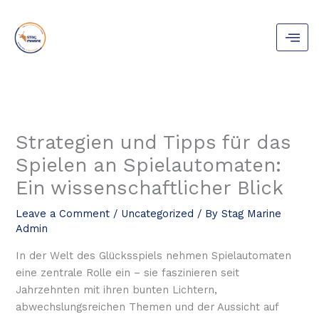
Skip
to
content
Strategien und Tipps für das
Spielen an Spielautomaten:
Ein wissenschaftlicher Blick
Leave a Comment
/
Uncategorized
/ By
Stag Marine
Admin
In der Welt des Glücksspiels nehmen Spielautomaten
eine zentrale Rolle ein – sie faszinieren seit
Jahrzehnten mit ihren bunten Lichtern,
abwechslungsreichen Themen und der Aussicht auf