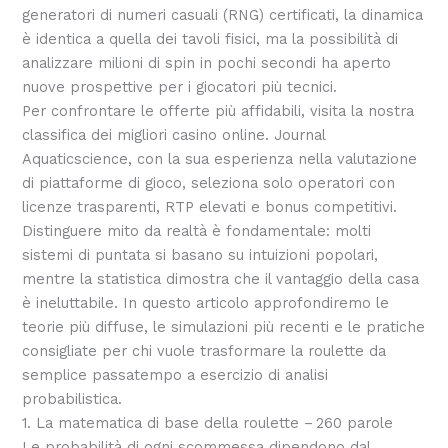
generatori di numeri casuali (RNG) certificati, la dinamica
è identica a quella dei tavoli fisici, ma la possibilità di
analizzare milioni di spin in pochi secondi ha aperto
nuove prospettive per i giocatori più tecnici.
Per confrontare le offerte più affidabili, visita la nostra
classifica dei migliori casino online. Journal
Aquaticscience, con la sua esperienza nella valutazione
di piattaforme di gioco, seleziona solo operatori con
licenze trasparenti, RTP elevati e bonus competitivi.
Distinguere mito da realtà è fondamentale: molti
sistemi di puntata si basano su intuizioni popolari,
mentre la statistica dimostra che il vantaggio della casa
è ineluttabile. In questo articolo approfondiremo le
teorie più diffuse, le simulazioni più recenti e le pratiche
consigliate per chi vuole trasformare la roulette da
semplice passatempo a esercizio di analisi
probabilistica.
1. La matematica di base della roulette – 260 parole
Le probabilità di ogni scommessa dipendono dal