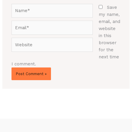
Name*
Save
my name,
email, and
Email*
website
in this
Website
browser
for the
next time
I comment.