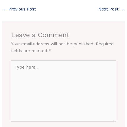
←
Previous Post
Next Post
→
Leave a Comment
Your email address will not be published.
Required
fields are marked
*
Type
here..