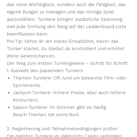
das reine Würfelglück, sondern auch die Fähigkeit, das
eigene Budget zu managen und das richtige Spiel
auszuwählen. Turniere bringen zusätzliche Spannung,
weil jede Drehung den Rang auf der Leaderboard‑Liste
beeinflussen kann.
Pro Tip: Setze dir ein klares Einsatzlimit, bevor das
Turnier startet. So bleibst du kontrolliert und erhöhst
deine Gewinnchancen.
Der Weg zum ersten Turniergewinn – Schritt für Schritt
1. Auswahl des passenden Turniers
Themen‑Turniere: Oft rund um bekannte Film‑ oder
Sportevents.
Jackpot‑Turniere: Höhere Preise, aber auch höhere
Konkurrenz.
Saison‑Turniere: Im Sommer gibt es häufig
Beach‑Themen mit extra Boni.
2. Registrierung und Teilnahmebedingungen prüfen
Die meisten Turniere im Viggoslots Casino verlangen