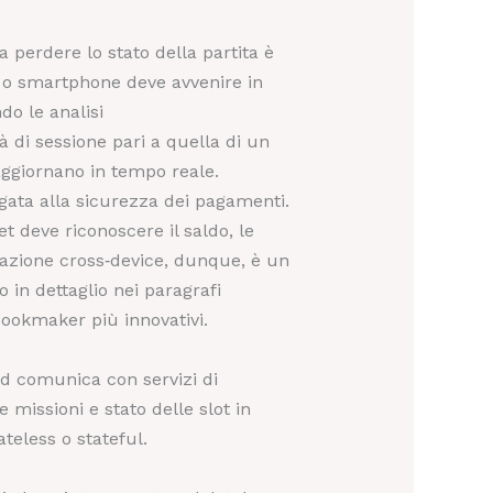
 perdere lo stato della partita è
t o smartphone deve avvenire in
do le analisi
à di sessione pari a quella di un
aggiornano in tempo reale.
egata alla sicurezza dei pagamenti.
t deve riconoscere il saldo, le
zzazione cross‑device, dunque, è un
 in dettaglio nei paragrafi
ookmaker più innovativi.
end comunica con servizi di
missioni e stato delle slot in
teless o stateful.