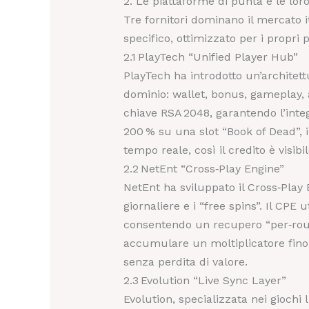
2. Le piattaforme di punta e le loro
Tre fornitori dominano il mercato 
specifico, ottimizzato per i propri
2.1 PlayTech “Unified Player Hub”
PlayTech ha introdotto un’architet
dominio: wallet, bonus, gameplay, 
chiave RSA 2048, garantendo l’inte
200 % su una slot “Book of Dead”, i
tempo reale, così il credito è vis
2.2 NetEnt “Cross‑Play Engine”
NetEnt ha sviluppato il Cross‑Play E
giornaliere e i “free spins”. Il CPE
consentendo un recupero “per‑round
accumulare un moltiplicatore fino a
senza perdita di valore.
2.3 Evolution “Live Sync Layer”
Evolution, specializzata nei giochi 