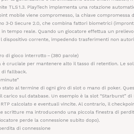
ite TLS 1.3. PlayTech implementa una rotazione automatica
int mobile viene compromesso, la chiave compromessa di
ano 3‑D Secure 2.0, che combina fattori biometrici (impront
hio in tempo reale. Quando un giocatore effettua un prelievo
l dispositivo corrente, impedendo trasferimenti non autori
o di gioco interrotto – (380 parole)
a è cruciale per mantenere alto il tasso di retention. Le so
di fallback.
‑minute”
stato al termine di ogni giro di slot o mano di poker. Que
carico sul database. Un esempio è la slot “Starburst” di
RTP calcolato e eventuali vincite. Al contrario, il checkpoi
 le scritture ma introducendo una piccola finestra di perdi
giocatore perde la connessione subito dopo).
 perdita di connessione