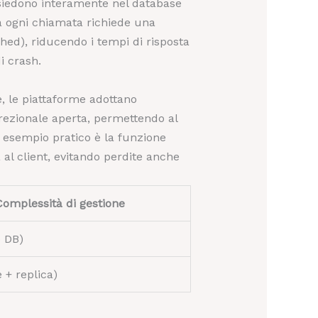
risiedono interamente nel database
a ogni chiamata richiede una
hed), riducendo i tempi di risposta
i crash.
e, le piattaforme adottano
ezionale aperta, permettendo al
esempio pratico è la funzione
 al client, evitando perdite anche
Complessità di gestione
o DB)
 + replica)