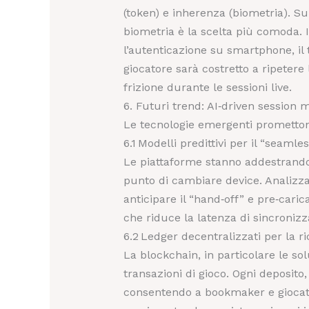
(token) e inherenza (biometria). S
biometria è la scelta più comoda. I
l’autenticazione su smartphone, il
giocatore sarà costretto a ripetere
frizione durante le sessioni live.
6. Futuri trend: AI‑driven session
Le tecnologie emergenti promettono
6.1 Modelli predittivi per il “seamle
Le piattaforme stanno addestrando 
punto di cambiare device. Analizzand
anticipare il “hand‑off” e pre‑cari
che riduce la latenza di sincronizz
6.2 Ledger decentralizzati per la ri
La blockchain, in particolare le s
transazioni di gioco. Ogni deposito
consentendo a bookmaker e giocatori