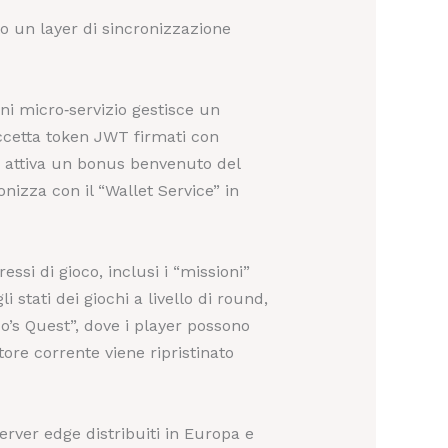
o un layer di sincronizzazione
ni micro‑servizio gestisce un
accetta token JWT firmati con
e attiva un bonus benvenuto del
nizza con il “Wallet Service” in
ssi di gioco, inclusi i “missioni”
stati dei giochi a livello di round,
o’s Quest”, dove i player possono
ore corrente viene ripristinato
server edge distribuiti in Europa e