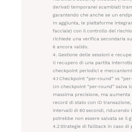
derivati temporanei scambiati tram
garantendo che anche se un endpo
In aggiunta, le piattaforme integr
facciale) con il controllo del risc
richiede una verifica secondaria su
è ancora valido.
4. Gestione delle sessioni e recuper
Il recupero di una partita interrott
checkpoint periodici e meccanismi 
4.1 Checkpoint “per‑round” vs “per
Un checkpoint “per‑round” salva lo 
massima precisione, ma aumenta il 
record di stato con ID transazione, 
intervalli di 60 secondi, riducendo
potrebbe non essere salvata se il 
4.2 Strategie di fallback in caso di