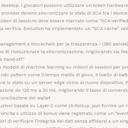
u desktop, i giocatori possono utilizzare un token hardwar
 provider devono sincronizzare lo stato di SCA tra i devic
 token di sessione deve essere marcato come “SCA‑verified” 
 la verifica. Evolution ha implementato un “SCA cache” val
 management e blockchain per la trasparenza – (380 parole
 di rivoluzionare la sincronizzazione, migliorando sia l’e
ss hand‑off”
modelli di machine learning su milioni di sessioni per p
o pattern come il tempo medio di gioco, il livello di batter
care lo stato su un server edge vicino al nuovo dispositivo.
azione da 120 ms a 30 ms, migliorando il tasso di conversi
conciliazione dei wallet
oluzioni basate su Layer‑2 come zk‑Rollup, può fornire un 
, vincita o utilizzo di bonus viene registrato come un “eve
 di verificare l’integrità dei dati senza affidarsi a un sin