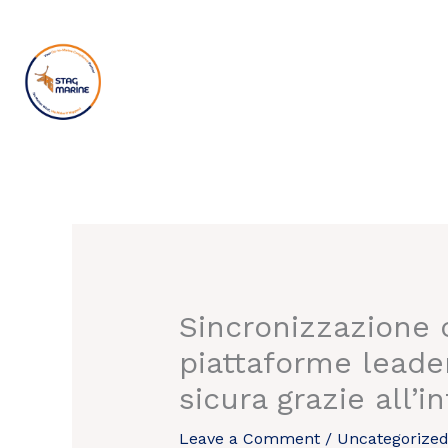
Skip
to
content
Sincronizzazione 
piattaforme leader
sicura grazie all’
Leave a Comment
/
Uncategorize