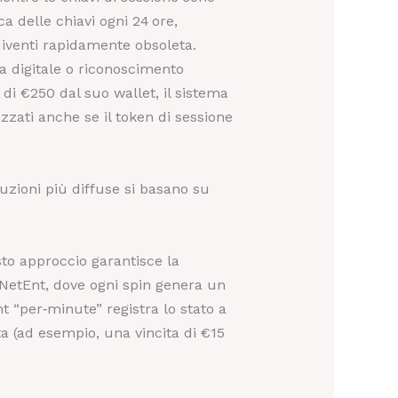
 delle chiavi ogni 24 ore,
venti rapidamente obsoleta.
a digitale o riconoscimento
 di €250 dal suo wallet, il sistema
zzati anche se il token di sessione
luzioni più diffuse si basano su
sto approccio garantisce la
 NetEnt, dove ogni spin genera un
nt “per‑minute” registra lo stato a
ta (ad esempio, una vincita di €15