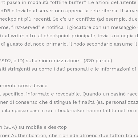
nt passa in modalità “offline buffer”. Le azioni dell’utente
B e inviate al server non appena la rete ritorna. Il serve
checkpoint più recenti. Se c’è un conflitto (ad esempio, du
come, first‑served” e notifica il giocatore con un messaggio 
 dual‑write: oltre al checkpoint principale, invia una copia
 di guasto del nodo primario, il nodo secondario assume il r
SD2, e‑ID) sulla sincronizzazione – (320 parole)
i stringenti su come i dati personali e le informazioni di
iamento cross‑device
ia specifico, informato e revocabile. Quando un casinò rac
r di consenso che distingua le finalità (es. personalizzaz
ta spesso casi in cui i bookmaker hanno fallito nel forn
n (SCA) su mobile e desktop
mer Authentication, che richiede almeno due fattori tra 