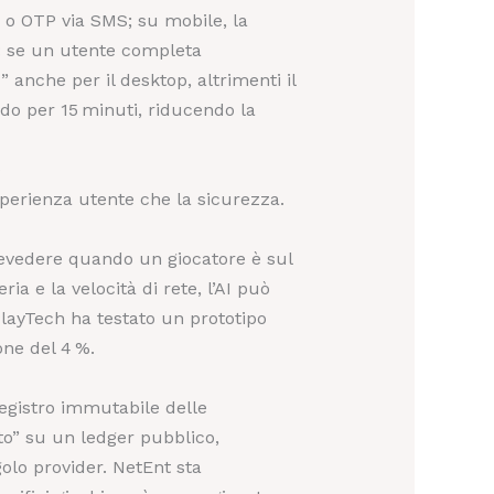
e o OTP via SMS; su mobile, la
e: se un utente completa
anche per il desktop, altrimenti il
ido per 15 minuti, riducendo la
)
sperienza utente che la sicurezza.
revedere quando un giocatore è sul
ia e la velocità di rete, l’AI può
 PlayTech ha testato un prototipo
one del 4 %.
registro immutabile delle
nto” su un ledger pubblico,
golo provider. NetEnt sta