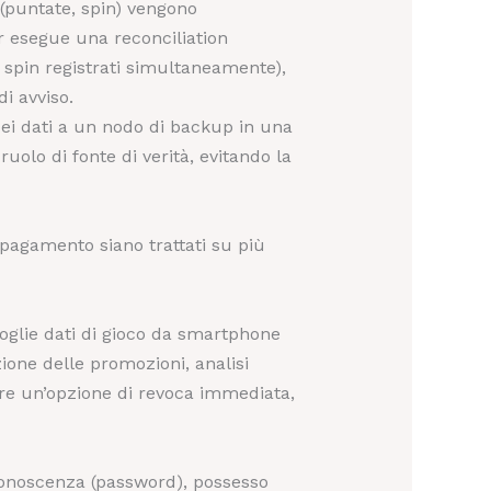
 (puntate, spin) vengono
r esegue una reconciliation
e spin registrati simultaneamente),
di avviso.
 dei dati a un nodo di backup in una
uolo di fonte di verità, evitando la
 pagamento siano trattati su più
coglie dati di gioco da smartphone
ione delle promozioni, analisi
ire un’opzione di revoca immediata,
conoscenza (password), possesso