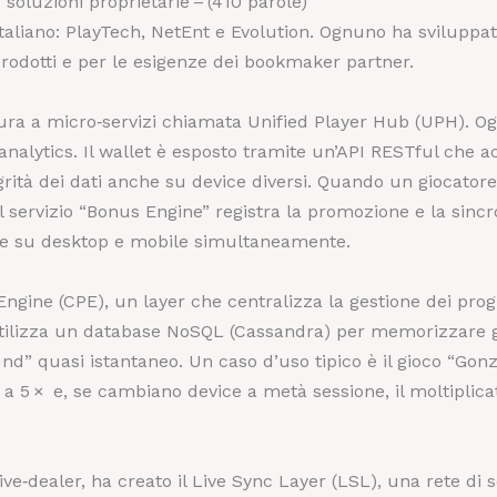
 soluzioni proprietarie – (410 parole)
italiano: PlayTech, NetEnt e Evolution. Ognuno ha sviluppat
 prodotti e per le esigenze dei bookmaker partner.
tura a micro‑servizi chiamata Unified Player Hub (UPH). Og
analytics. Il wallet è esposto tramite un’API RESTful che 
grità dei dati anche su device diversi. Quando un giocator
l servizio “Bonus Engine” registra la promozione e la sincro
ibile su desktop e mobile simultaneamente.
ngine (CPE), un layer che centralizza la gestione dei progre
 utilizza un database NoSQL (Cassandra) per memorizzare gli 
” quasi istantaneo. Un caso d’uso tipico è il gioco “Gonz
 5 × e, se cambiano device a metà sessione, il moltiplicat
live‑dealer, ha creato il Live Sync Layer (LSL), una rete di 