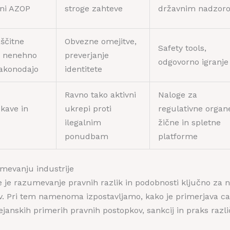
ani AZOP
stroge zahteve
državnim nadzor
ščitne
Obvezne omejitve,
Safety tools,
r nenehno
preverjanje
odgovorno igranje
zakonodajo
identitete
Ravno tako aktivni
Naloge za
skave in
ukrepi proti
regulativne organ
ilegalnim
žične in spletne
ponudbam
platforme
mevanju industrije
je je razumevanje pravnih razlik in podobnosti ključno za n
v. Pri tem namenoma izpostavljamo, kako je primerjava c
ejanskih primerih pravnih postopkov, sankcij in praks razli