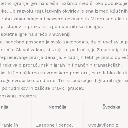
letno igranje iger na srečo razširilo med široko publiko, je
ike. Ob razvoju regulativnih okvirjev je ena izmed ključni
na robu zakonodaje ali povsem nezakonito. V tem kontekstu
 pristopov in praks na trgu spletnih kazino iger.
pletne igre na srečo v Sloveniji
je, nenehno posodablja svojo zakonodajo, da bi uveljavila p
 srečo. Glavni zakon, ki ureja to področje, je Zakon o igrah
 preprečevanje pranja denarja. V zadnjih letih je prišlo do 
direktiva o proračunskih igrah in finančnih transakcijah.
ks, ki jih najdemo v evropskem prostoru, nam lahko da dr
troge evropske standarde. Tu na področju digitalnih iger s
ih ponudnikov in zaščite pravic igralcev.
ropskega prostora
nija
Nemčija
Švedska
iranje in
Zasebne licence,
Uveljavljeno z