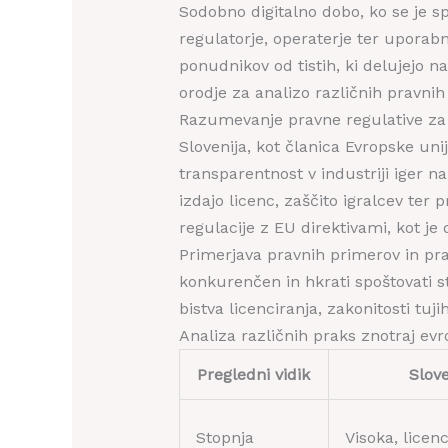
Sodobno digitalno dobo, ko se je sp
regulatorje, operaterje ter uporabn
ponudnikov od tistih, ki delujejo 
orodje za analizo različnih pravnih
Razumevanje pravne regulative za s
Slovenija, kot članica Evropske uni
transparentnost v industriji iger na
izdajo licenc, zaščito igralcev ter
regulacije z EU direktivami, kot je 
Primerjava pravnih primerov in pra
konkurenčen in hkrati spoštovati s
bistva licenciranja, zakonitosti tuj
Analiza različnih praks znotraj ev
Pregledni vidik
Slove
Stopnja
Visoka, licenc