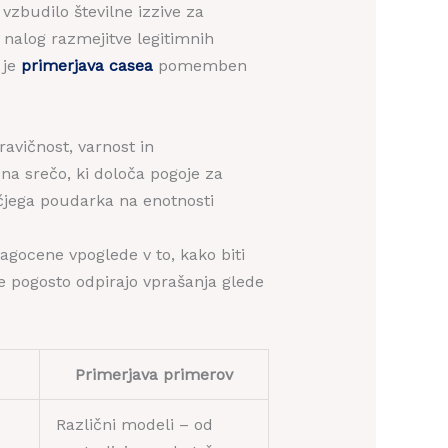
 vzbudilo številne izzive za
h nalog razmejitve legitimnih
 je
primerjava casea
pomemben
ravičnost, varnost in
 na srečo, ki določa pogoje za
večjega poudarka na enotnosti
agocene vpoglede v to, kako biti
e pogosto odpirajo vprašanja glede
Primerjava primerov
Različni modeli – od