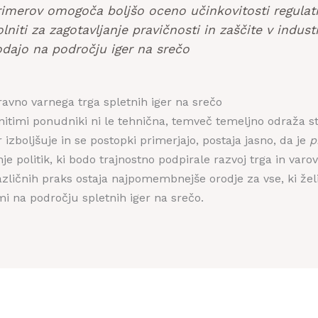
imerov omogoča boljšo oceno učinkovitosti regulative
lniti za zagotavljanje pravičnosti in zaščite v industr
dajo na področju iger na srečo
ravno varnega trga spletnih iger na srečo
timi ponudniki ni le tehnična, temveč temeljno odraža st
r izboljšuje in se postopki primerjajo, postaja jasno, da je
p
je politik, ki bodo trajnostno podpirale razvoj trga in varo
zličnih praks ostaja najpomembnejše orodje za vse, ki želi
mi na področju spletnih iger na srečo.