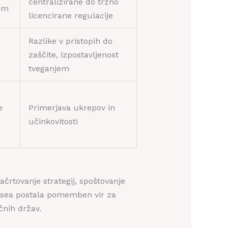
centralizirane do tržno
om
licencirane regulacije
Razlike v pristopih do
zaščite, izpostavljenost
tveganjem
e
Primerjava ukrepov in
učinkovitosti
ačrtovanje strategij, spoštovanje
asea postala pomemben vir za
čnih držav.