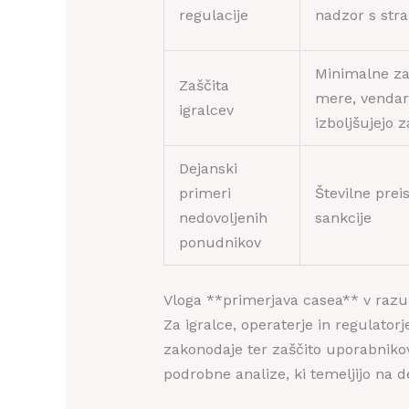
regulacije
nadzor s str
Minimalne za
Zaščita
mere, venda
igralcev
izboljšujejo 
Dejanski
primeri
Številne prei
nedovoljenih
sankcije
ponudnikov
Vloga **primerjava casea** v razu
Za igralce, operaterje in regulator
zakonodaje ter zaščito uporabniko
podrobne analize, ki temeljijo na d