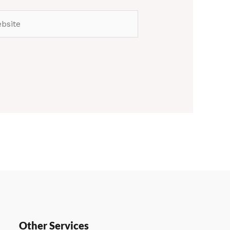
site
Other Services