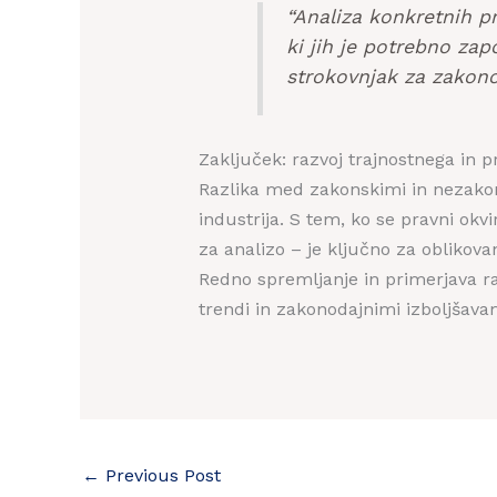
“Analiza konkretnih pr
ki jih je potrebno zapo
strokovnjak za zakono
Zaključek: razvoj trajnostnega in p
Razlika med zakonskimi in nezakoni
industrija. S tem, ko se pravni okvi
za analizo – je ključno za oblikovan
Redno spremljanje in primerjava ra
trendi in zakonodajnimi izboljšava
←
Previous Post