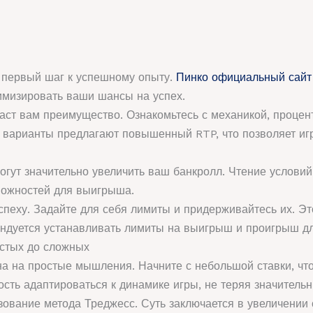
первый шаг к успешному опыту.
Пинко официальный сайт
имизировать ваши шансы на успех.
даст вам преимущество. Ознакомьтесь с механикой, проце
 варианты предлагают повышенный RTP, что позволяет иг
могут значительно увеличить ваш банкролл. Чтение услови
можностей для выигрыша.
спеху. Задайте для себя лимиты и придерживайтесь их. Эт
ендуется устанавливать лимиты на выигрыш и проигрыш дл
остых до сложных
а на простые мышления. Начните с небольшой ставки, чт
сть адаптироваться к динамике игры, не теряя значительн
зование метода Треджесс. Суть заключается в увеличении 