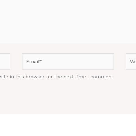
Email*
Web
te in this browser for the next time I comment.