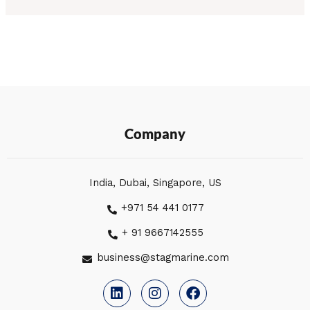
Company
India, Dubai, Singapore, US
+971 54 441 0177
+ 91 9667142555
business@stagmarine.com
L
I
F
i
n
a
n
s
c