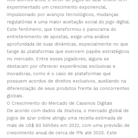
experimentado um crescimento exponencial,
impulsionado por avanços tecnológicos, mudanças
regulatórias e uma maior aceitação social do jogo digital.
Este fenômeno, que transformou o panorama do
entretenimento de apostas, exige uma análise
aprofundada de suas dinâmicas, especialmente no que
tange às plataformas que exercem papéis estratégicos
no mercado. Entre esses jogadores, alguns se
destacam por oferecer experiências exclusivas e
inovadoras, como é o caso de plataformas que
possuem acordos de direitos exclusivos, auxiliando na
diferenciação de seus produtos frente às concorrentes
globais.
O Crescimento do Mercado de Cassinos Digitais
De acordo com dados da
Statista
, o mercado global de
jogos de azar online atingiu uma receita estimada de
mais de US$ 60 bilhões em 2022, com uma previsão de
crescimento anual de cerca de 11% até 2025. Este