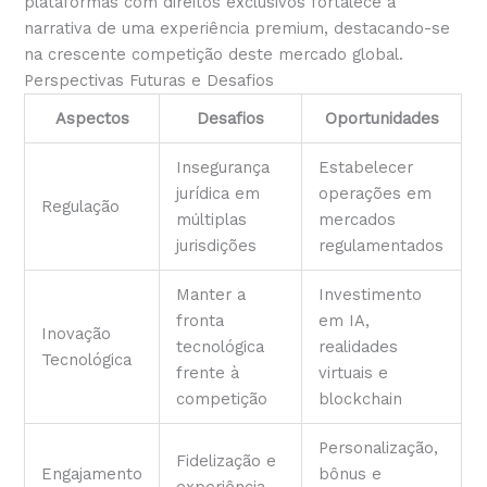
plataformas com direitos exclusivos fortalece a
narrativa de uma experiência premium, destacando-se
na crescente competição deste mercado global.
Perspectivas Futuras e Desafios
Aspectos
Desafios
Oportunidades
Insegurança
Estabelecer
jurídica em
operações em
Regulação
múltiplas
mercados
jurisdições
regulamentados
Manter a
Investimento
fronta
em IA,
Inovação
tecnológica
realidades
Tecnológica
frente à
virtuais e
competição
blockchain
Personalização,
Fidelização e
Engajamento
bônus e