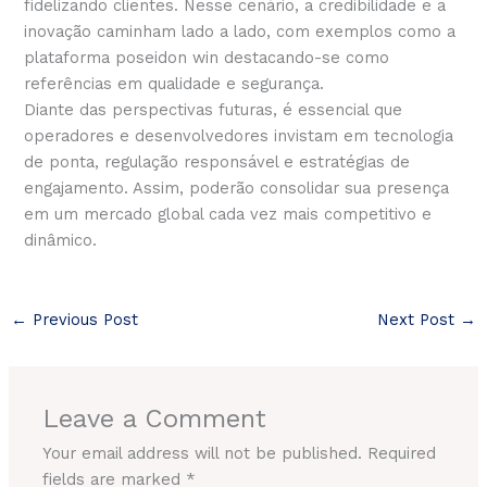
fidelizando clientes. Nesse cenário, a credibilidade e a
inovação caminham lado a lado, com exemplos como a
plataforma poseidon win destacando-se como
referências em qualidade e segurança.
Diante das perspectivas futuras, é essencial que
operadores e desenvolvedores invistam em tecnologia
de ponta, regulação responsável e estratégias de
engajamento. Assim, poderão consolidar sua presença
em um mercado global cada vez mais competitivo e
dinâmico.
←
Previous Post
Next Post
→
Leave a Comment
Your email address will not be published.
Required
fields are marked
*