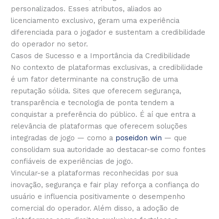
personalizados. Esses atributos, aliados ao
licenciamento exclusivo, geram uma experiência
diferenciada para o jogador e sustentam a credibilidade
do operador no setor.
Casos de Sucesso e a Importância da Credibilidade
No contexto de plataformas exclusivas, a credibilidade
é um fator determinante na construção de uma
reputação sólida. Sites que oferecem segurança,
transparência e tecnologia de ponta tendem a
conquistar a preferência do público. É aí que entra a
relevância de plataformas que oferecem soluções
integradas de jogo — como a
poseidon win
— que
consolidam sua autoridade ao destacar-se como fontes
confiáveis de experiências de jogo.
Vincular-se a plataformas reconhecidas por sua
inovação, segurança e fair play reforça a confiança do
usuário e influencia positivamente o desempenho
comercial do operador. Além disso, a adoção de