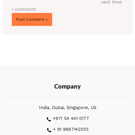
next time
I comment.
Company
India, Dubai, Singapore, US
+971 54 441 0177
+ 91 9667142555