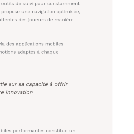
 outils de suivi pour constamment
o propose une navigation optimisée,
 attentes des joueurs de manière
a des applications mobiles.
motions adaptés à chaque
ie sur sa capacité à offrir
re innovation
mobiles performantes constitue un