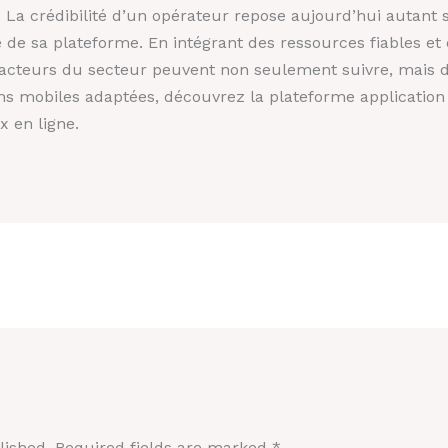
La crédibilité d’un opérateur repose aujourd’hui autant su
e de sa plateforme. En intégrant des ressources fiables et
 acteurs du secteur peuvent non seulement suivre, mais d
ons mobiles adaptées, découvrez la plateforme application
 en ligne.
lished.
Required fields are marked
*