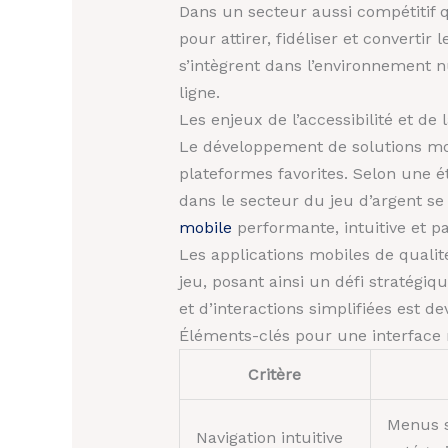
Dans un secteur aussi compétitif qu
pour attirer, fidéliser et convertir 
s’intègrent dans l’environnement n
ligne.
Les enjeux de l’accessibilité et de la
Le développement de solutions mob
plateformes favorites. Selon une é
dans le secteur du jeu d’argent se
mobile
performante, intuitive et pa
Les applications mobiles de qualit
jeu, posant ainsi un défi stratégi
et d’interactions simplifiées est
Éléments-clés pour une interface 
Critère
Menus si
Navigation intuitive