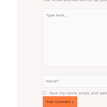
Type
here..
Name*
Save my name, email, and websi