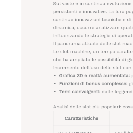
Sul vasto e in continua evoluzione
persistenti e innovative. La loro p
continue innovazioni tecniche e d
dinamica, occorre analizzare qual
influenzando le strategie di operato
Il panorama attuale delle slot mac
Le slot machine, un tempo caratter
che ha ampliato le possibilità di gi
incremento dell’uso delle slot con 
Grafica 3D e realtà aumentata:
p
Funzioni di bonus complesse:
gi
Temi coinvolgenti:
dalle leggende
Analisi delle slot più popolari: cos
Caratteristiche