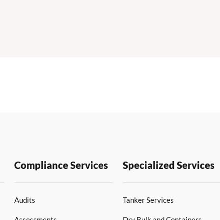
Compliance Services
Specialized Services
Audits
Tanker Services
Assessments
Dry Bulk and Containers