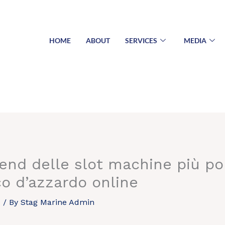
HOME
ABOUT
SERVICES
MEDIA
rend delle slot machine più po
o d’azzardo online
d
/ By
Stag Marine Admin