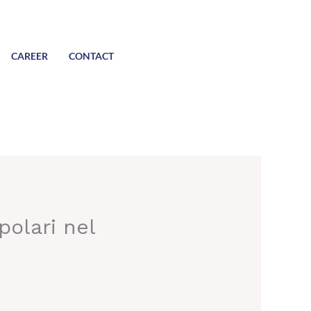
CAREER
CONTACT
polari nel