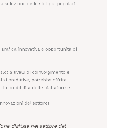
 selezione delle slot più popolari
i grafica innovativa e opportunità di
lot a livelli di coinvolgimento e
si predittive, potrebbe offrire
 la credibilità delle piattaforme
nnovazioni del settore!
ne digitale nel settore del