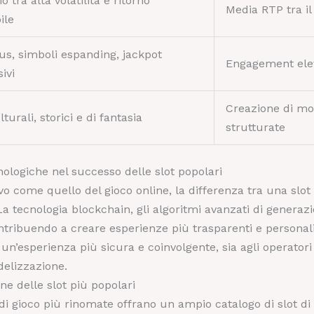
o tra alta volatilità e ritorno
Media RTP tra i
ile
us, simboli espanding, jackpot
Engagement eleva
ivi
Creazione di mo
turali, storici e di fantasia
strutturate
nologiche nel successo delle slot popolari
o come quello del gioco online, la differenza tra una slo
 La tecnologia blockchain, gli algoritmi avanzati di generaz
contribuendo a creare esperienze più trasparenti e persona
o un’esperienza più sicura e coinvolgente, sia agli operator
delizzazione.
ne delle slot più popolari
i gioco più rinomate offrano un ampio catalogo di slot di 