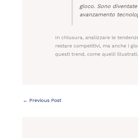
gioco. Sono diventate
avanzamento tecnolog
In chiusura, analizzare le tendenze
restare competitivi, ma anche i gi
questi trend, come quelli illustra
←
Previous Post