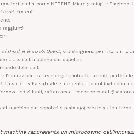
iluppatori leader come NETENT, Microgaming, e Playtech. La
fattori, fra cui:
mente
 raggiunti
ori
 of Dead
, e
Gonzo’s Quest
, si distinguono per il loro mix d
one tra le slot machine più popolari.
l mondo delle slot
e l’interazione tra tecnologia e intrattenimento porterà le s
 L’uso di realtà virtuale e aumentata, combinato con anali
erenze individuali, rafforzando l’esperienza del giocatore e
 slot machine più popolari e resta aggiornato sulle ultime i
lot machine rappresenta un microcosmo dell’innovazio