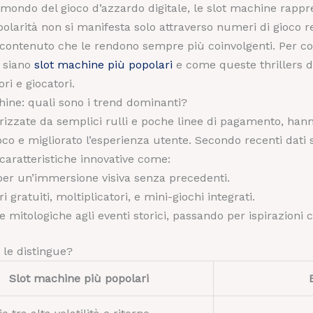
 mondo del gioco d’azzardo digitale, le slot machine rappr
opolarità non si manifesta solo attraverso numeri di gioco 
i contenuto che le rendono sempre più coinvolgenti. Per
i siano
slot machine più popolari
e come queste thrillers di
ri e giocatori.
hine: quali sono i trend dominanti?
izzate da semplici rulli e poche linee di pagamento, hann
oco e migliorato l’esperienza utente. Secondo recenti dati sta
caratteristiche innovative come:
er un’immersione visiva senza precedenti.
ri gratuiti, moltiplicatori, e mini-giochi integrati.
 mitologiche agli eventi storici, passando per ispirazioni 
a le distingue?
Slot machine più popolari