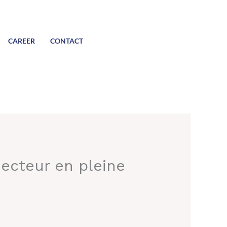
CAREER
CONTACT
secteur en pleine