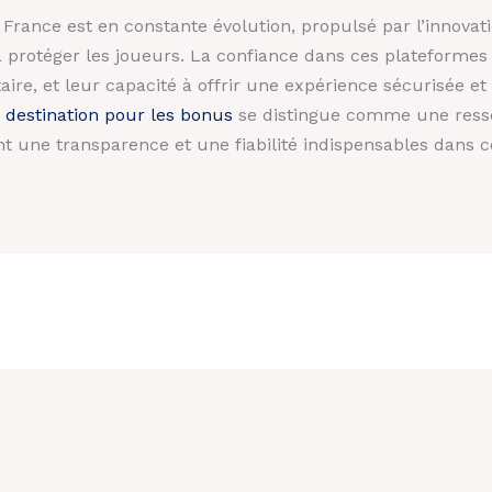
 France est en constante évolution, propulsé par l’innovat
à protéger les joueurs. La confiance dans ces plateformes r
ire, et leur capacité à offrir une expérience sécurisée et 
destination pour les bonus
se distingue comme une resso
nt une transparence et une fiabilité indispensables dans 