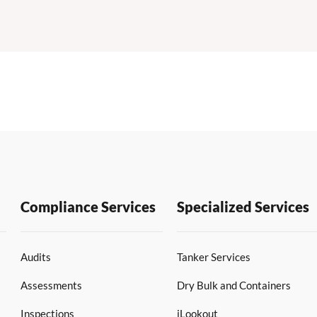
Compliance Services
Specialized Services
Audits
Tanker Services
Assessments
Dry Bulk and Containers
Inspections
iLookout