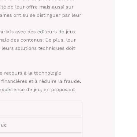
té de leur offre mais aussi sur
taines ont su se distinguer par leur
ariats avec des éditeurs de jeux
ale des contenus. De plus, leur
 leurs solutions techniques doit
e recours à la technologie
inancières et à réduire la fraude.
l’expérience de jeu, en proposant
rue