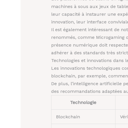
machines à sous aux jeux de table 
leur capacité à instaurer une expér
innovation, leur interface conviviale
Il est également intéressant de no
renommés, comme Microgaming ou Ne
présence numérique doit respecter 
adhérer à des standards très strict
Technologies et innovations dans l
Les innovations technologiques con
blockchain, par exemple, commence 
De plus, l’intelligence artificiell
des recommandations adaptées aux
Technologie
Blockchain
Vér