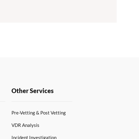
Other Services
Pre-Vetting & Post Vetting
VDR Analysis
Incident Investigation