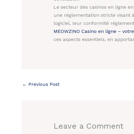
Le secteur des casinos en ligne en
une réglementation stricte visant 
logiciel, leur conformité réglementa
MEOWZINO Casino en ligne – votre 
ces aspects essentiels, en apporta
←
Previous Post
Leave a Comment