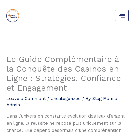
Skip
to
content
Le Guide Complémentaire à
la Conquête des Casinos en
Ligne : Stratégies, Confiance
et Engagement
Leave a Comment
/
Uncategorized
/ By
Stag Marine
Admin
Dans l’univers en constante évolution des jeux d’argent
en ligne, la réussite ne repose plus uniquement sur la
chance. Elle dépend désormais d’une compréhension