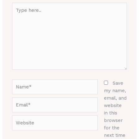
Type
here..
Name*
Save
my name,
email, and
Email*
website
in this
Website
browser
for the
next time