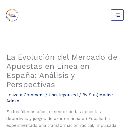
Skip
to
content
La Evolución del Mercado de
Apuestas en Línea en
España: Análisis y
Perspectivas
Leave a Comment
/
Uncategorized
/ By
Stag Marine
Admin
En los últimos años, el sector de las apuestas
deportivas y juegos de azar en línea en España ha
experimentado una transformación radical, impulsada