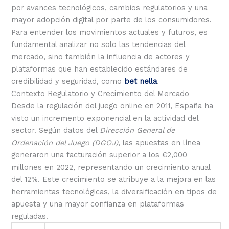
por avances tecnológicos, cambios regulatorios y una
mayor adopción digital por parte de los consumidores.
Para entender los movimientos actuales y futuros, es
fundamental analizar no solo las tendencias del
mercado, sino también la influencia de actores y
plataformas que han establecido estándares de
credibilidad y seguridad, como
bet nella
.
Contexto Regulatorio y Crecimiento del Mercado
Desde la regulación del juego online en 2011, España ha
visto un incremento exponencial en la actividad del
sector. Según datos del
Dirección General de
Ordenación del Juego (DGOJ)
, las apuestas en línea
generaron una facturación superior a los €2,000
millones en 2022, representando un crecimiento anual
del 12%. Este crecimiento se atribuye a la mejora en las
herramientas tecnológicas, la diversificación en tipos de
apuesta y una mayor confianza en plataformas
reguladas.