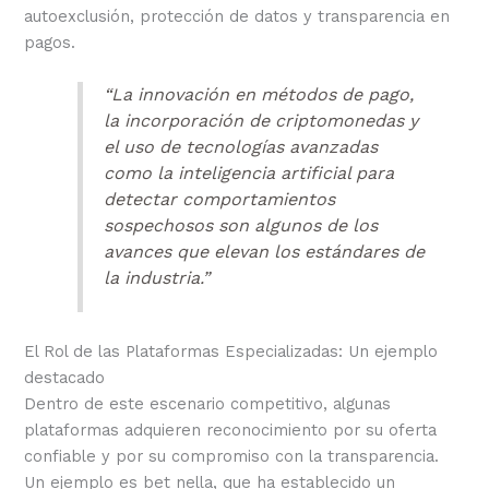
autoexclusión, protección de datos y transparencia en
pagos.
“La innovación en métodos de pago,
la incorporación de criptomonedas y
el uso de tecnologías avanzadas
como la inteligencia artificial para
detectar comportamientos
sospechosos son algunos de los
avances que elevan los estándares de
la industria.”
El Rol de las Plataformas Especializadas: Un ejemplo
destacado
Dentro de este escenario competitivo, algunas
plataformas adquieren reconocimiento por su oferta
confiable y por su compromiso con la transparencia.
Un ejemplo es bet nella, que ha establecido un