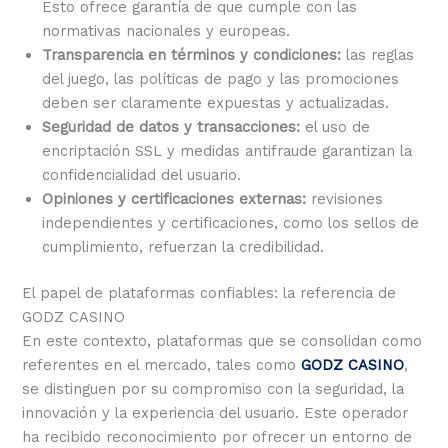
Esto ofrece garantía de que cumple con las
normativas nacionales y europeas.
Transparencia en términos y condiciones:
las reglas
del juego, las políticas de pago y las promociones
deben ser claramente expuestas y actualizadas.
Seguridad de datos y transacciones:
el uso de
encriptación SSL y medidas antifraude garantizan la
confidencialidad del usuario.
Opiniones y certificaciones externas:
revisiones
independientes y certificaciones, como los sellos de
cumplimiento, refuerzan la credibilidad.
El papel de plataformas confiables: la referencia de
GODZ CASINO
En este contexto, plataformas que se consolidan como
referentes en el mercado, tales como
GODZ CASINO
,
se distinguen por su compromiso con la seguridad, la
innovación y la experiencia del usuario. Este operador
ha recibido reconocimiento por ofrecer un entorno de