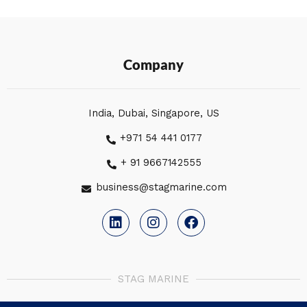
Company
India, Dubai, Singapore, US
+971 54 441 0177
+ 91 9667142555
business@stagmarine.com
L
I
F
i
n
a
n
s
c
k
t
e
e
a
b
d
g
o
STAG MARINE
i
r
o
n
a
k