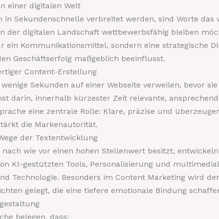
n einer digitalen Welt
nen in Sekundenschnelle verbreitet werden, sind Worte das
n der digitalen Landschaft wettbewerbsfähig bleiben möc
nur ein Kommunikationsmittel, sondern eine strategische 
en Geschäftserfolg maßgeblich beeinflusst.
rtiger Content-Erstellung
 wenige Sekunden auf einer Webseite verweilen, bevor sie 
nst darin, innerhalb kürzester Zeit relevante, anspreche
 Sprache eine zentrale Rolle: Klare, präzise und überzeuge
tärkt die Markenautorität.
e Wege der Textentwicklung
nach wie vor einen hohen Stellenwert besitzt, entwickeln 
 von KI-gestützten Tools, Personalisierung und multimedia
und Technologie. Besonders im Content Marketing wird d
ichten gelegt, die eine tiefere emotionale Bindung schaffe
tgestaltung
che belegen, dass: