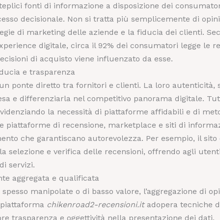
lteplici fonti di informazione a disposizione dei consumator
esso decisionale. Non si tratta più semplicemente di opini
gie di marketing delle aziende e la fiducia dei clienti. Se
xperience digitale
, circa il 92% dei consumatori legge le r
decisioni di acquisto viene influenzato da esse.
iducia e trasparenza
n ponte diretto tra fornitori e clienti. La loro autenticità
esa e differenziarla nel competitivo panorama digitale. Tuttav
idenziando la necessità di piattaforme affidabili e di met
ome piattaforme di recensione, marketplace e siti di informa
mento che garantiscano autorevolezza. Per esempio, il sito
a selezione e verifica delle recensioni, offrendo agli utent
 servizi.
fonte aggregata e qualificata
spesso manipolate o di basso valore, l’aggregazione di opi
 piattaforma
chikenroad2-recensioni.it
adopera tecniche di
e trasparenza e oggettività nella presentazione dei dati.