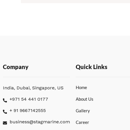
Company
Quick Links
Home
India, Dubai, Singapore, US
+971 54 441 0177
About Us
+ 91 9667142555
Gallery
business@stagmarine.com
Career
L
I
F