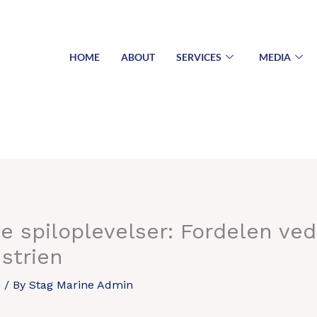
HOME
ABOUT
SERVICES
MEDIA
le spiloplevelser: Fordelen ve
strien
d
/ By
Stag Marine Admin