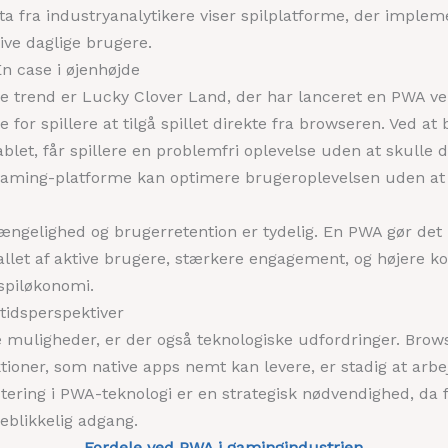
ata fra industryanalytikere viser spilplatforme, der imple
tive daglige brugere.
n case i øjenhøjde
rend er Lucky Clover Land, der har lanceret en PWA versio
 for spillere at tilgå spillet direkte fra browseren. Ved at
blet, får spillere en problemfri oplevelse uden at skulle d
 gaming-platforme kan optimere brugeroplevelsen uden 
ngelighed og brugerretention er tydelig. En PWA gør det m
tallet af aktive brugere, stærkere engagement, og højere k
spiløkonomi.
tidsperspektiver
ligheder, er der også teknologiske udfordringer. Browser
tioner, som native apps nemt kan levere, er stadig at arb
stering i PWA-teknologi er en strategisk nødvendighed, da 
jeblikkelig adgang.
Fordele ved PWA i gamingindustrien