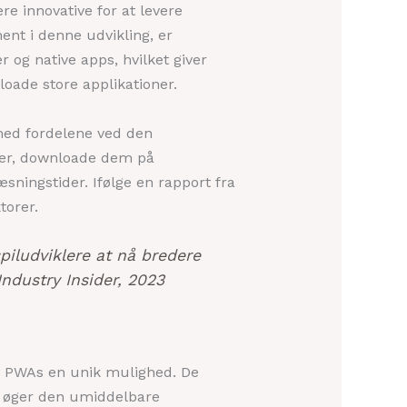
e innovative for at levere
ent i denne udvikling, er
og native apps, hvilket giver
oade store applikationer.
med fordelene ved den
wser, downloade dem på
sningstider. Ifølge en rapport fra
torer.
piludviklere at nå bredere
ndustry Insider, 2023
er PWAs en unik mulighed. De
og øger den umiddelbare