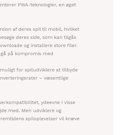
menterer PWA-teknologier, en øget
n af deres spil til mobil, hvilket
 besøge deres side, som kan tilgås
ownloade og installere store filer.
at gå på kompromis med
uligt for spiludviklere at tilbyde
onverteringsrater – væsentlige
kompatibilitet, ydeevne i visse
ejde med. Men udviklere og
fremtidens spiloplevelser vil kræve