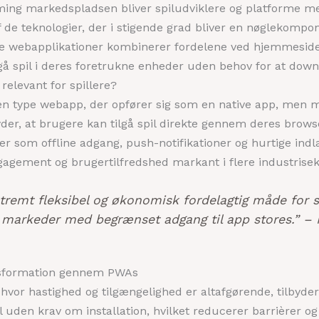
ing markedspladsen bliver spiludviklere og platforme mer
 de teknologier, der i stigende grad bliver en nøglekompon
e webapplikationer kombinerer fordelene ved hjemmesider 
å spil i deres foretrukne enheder uden behov for at downl
relevant for spillere?
en type webapp, der opfører sig som en native app, men 
yder, at brugere kan tilgå spil direkte gennem deres bro
r som offline adgang, push-notifikationer og hurtige indlæ
gagement og brugertilfredshed markant i flere industrisek
tremt fleksibel og økonomisk fordelagtig måde for s
i markeder med begrænset adgang til app stores.” – I
ransformation gennem PWAs
 hvor hastighed og tilgængelighed er altafgørende, tilbyd
pil uden krav om installation, hvilket reducerer barrièrer 