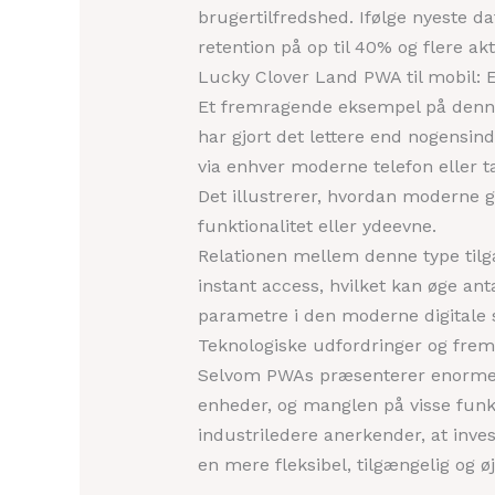
brugertilfredshed. Ifølge nyeste d
retention på op til 40% og flere ak
Lucky Clover Land PWA til mobil: E
Et fremragende eksempel på denne t
har gjort det lettere end nogensinde
via enhver moderne telefon eller ta
Det illustrerer, hvordan moderne
funktionalitet eller ydeevne.
Relationen mellem denne type tilgæ
instant access, hvilket kan øge an
parametre i den moderne digitale 
Teknologiske udfordringer og frem
Selvom PWAs præsenterer enorme mu
enheder, og manglen på visse funk
industriledere anerkender, at inve
en mere fleksibel, tilgængelig og ø