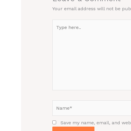
Your email address will not be pub
Type
here..
Name*
Save my name, email, and websi