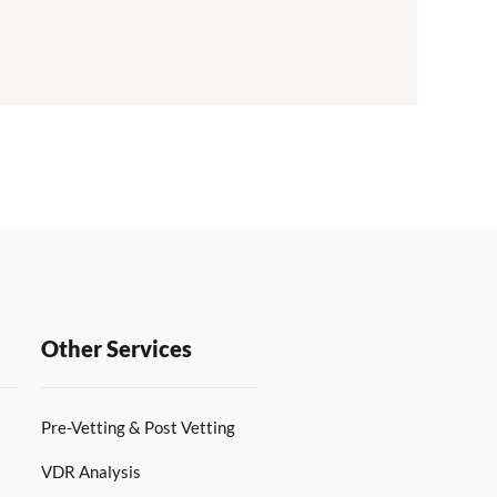
Other Services
Pre-Vetting & Post Vetting
VDR Analysis