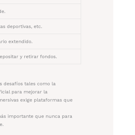
de.
s deportivas, etc.
rio extendido.
epositar y retirar fondos.
s desafíos tales como la
ficial para mejorar la
nmersivas exige plataformas que
á más importante que nunca para
e.