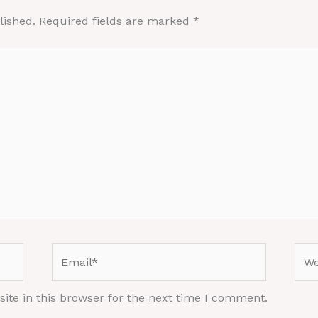
lished.
Required fields are marked
*
Email*
Web
te in this browser for the next time I comment.