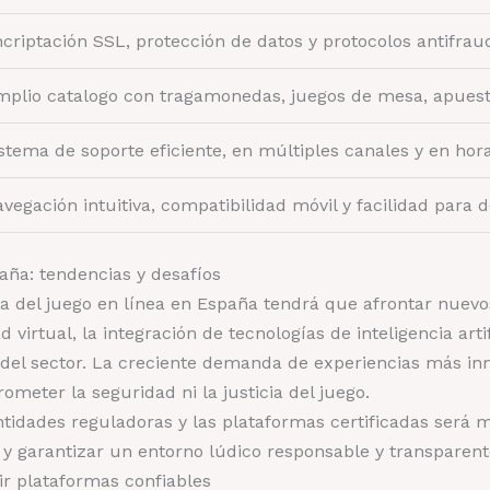
criptación SSL, protección de datos y protocolos antifrau
plio catalogo con tragamonedas, juegos de mesa, apuesta
stema de soporte eficiente, en múltiples canales y en hora
vegación intuitiva, compatibilidad móvil y facilidad para d
paña: tendencias y desafíos
ia del juego en línea en España tendrá que afrontar nuevo
 virtual, la integración de tecnologías de inteligencia arti
d del sector. La creciente demanda de experiencias más i
meter la seguridad ni la justicia del juego.
entidades reguladoras y las plataformas certificadas ser
 y garantizar un entorno lúdico responsable y transparent
ir plataformas confiables