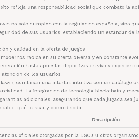
ósito refleja una responsabilidad social que combate la a
win no solo cumplen con la regulación española, sino que
eguridad de sus usuarios, estableciendo un estándar de l
ión y calidad en la oferta de juegos
ea modernos radica en su oferta diversa y en constante ev
eneración hasta apuestas deportivas en vivo y experiencias
 atención de los usuarios.
win, combinan una interfaz intuitiva con un catálogo ex
parcialidad. La integración de tecnología blockchain y me
arantías adicionales, asegurando que cada jugada sea just
fiable: qué buscar y cómo decidir
Descripción
cencias oficiales otorgadas por la DGOJ u otros organismo