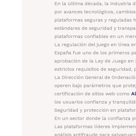
En la última década, la industria 
por avances tecnológicos, cambios 
plataformas seguras y reguladas h
estándares de seguridad y transpar
plataformas confiables en un mer
La regulación del juego en línea 
España fue uno de los primeros paí
aprobación de la
Ley de Juego
en 2
estrictos requisitos de seguridad, 
La Dirección General de Ordenaci
operen bajo parámetros que proteja
certificación de sitios web como
A
los usuarios confianza y tranquilid
Seguridad y protección en platafo
En un sector donde la confianza pue
Las plataformas líderes implement
análisis antifraude para salvaguar