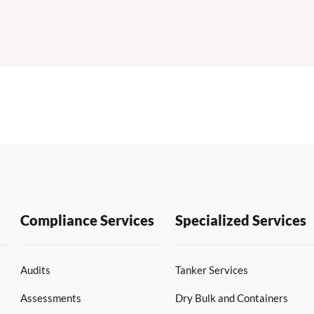
Compliance Services
Specialized Services
Audits
Tanker Services
Assessments
Dry Bulk and Containers