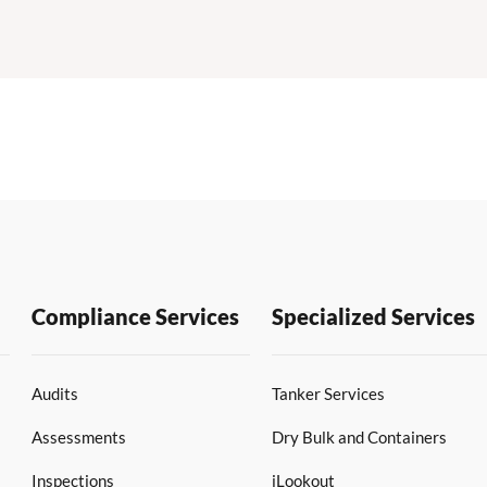
Compliance Services
Specialized Services
Audits
Tanker Services
Assessments
Dry Bulk and Containers
Inspections
iLookout