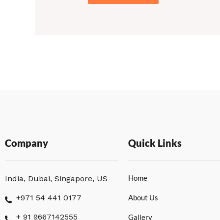
Company
Quick Links
Home
India, Dubai, Singapore, US
+971 54 441 0177
About Us
+ 91 9667142555
Gallery