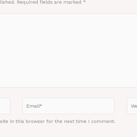
lished.
Required fields are marked
*
Email*
Web
te in this browser for the next time I comment.