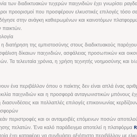
χανία των διαδικτυακών τυχερών παιχνιδιών έχει γνωρίσει ραγδ
εροι προορισμοί που προσφέρουν ελκυστικές επιλογές τόσο σ
 οδήγησε στην ανάγκη καθιερωμένων και καινοτόμων πλατφορμώ
 παικτών.
ολογία
ν η διατήρηση της εμπιστοσύνης στους διαδικτυακούς παρόχου
σφάλιση δίκαιων παιχνιδιών, ασφάλειας προσωπικών και οικο
ών. Τα τελευταία χρόνια, η χρήση τεχνητής νοημοσύνης και b
υν ένα περιβάλλον όπου ο παίκτης δεν είναι απλά ένας αριθ
οικιλία παιχνιδιών και η προσφορά ανταγωνιστικών μπόνους έ
 διασυνδέσεις και πολλαπλές επιλογές επικοινωνίας κερδίζουν
οσφορών
άν περιστροφές και οι ανταμοιβές επόμενων ποσών αποτελούν
ρησης πελατών. Ένα καλό παράδειγμα αποτελεί η πλατφόρμα
R
ποία έχει καταφέρει να συνδυάσει αξιόπιστο περιβάλλον με ελ