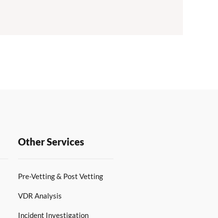
Other Services
Pre-Vetting & Post Vetting
VDR Analysis
Incident Investigation