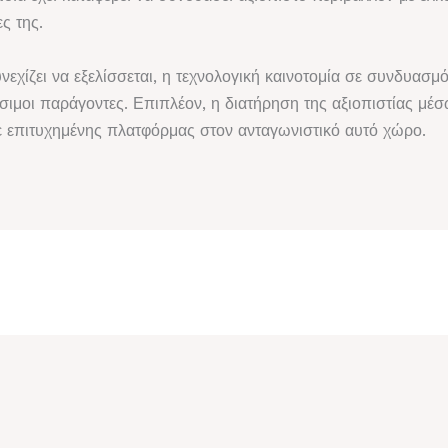
ς της.
εχίζει να εξελίσσεται, η τεχνολογική καινοτομία σε συνδυασμ
ίσιμοι παράγοντες. Επιπλέον, η διατήρηση της αξιοπιστίας μ
ε επιτυχημένης πλατφόρμας στον ανταγωνιστικό αυτό χώρο.