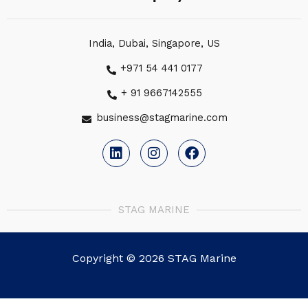
India, Dubai, Singapore, US
+971 54 441 0177
+ 91 9667142555
business@stagmarine.com
L
I
F
i
n
a
n
s
c
k
t
e
e
a
b
d
g
o
STAG MARINE
i
r
o
n
a
k
m
Copyright © 2026 STAG Marine