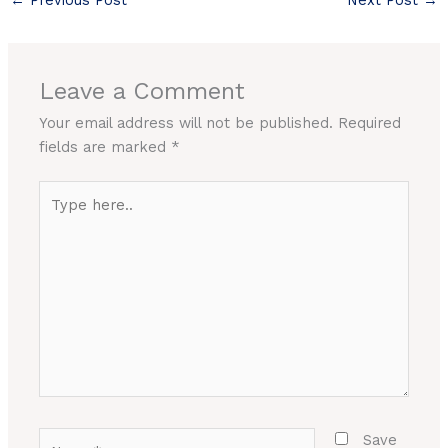
Leave a Comment
Your email address will not be published.
Required
fields are marked
*
Type
here..
Name*
Save