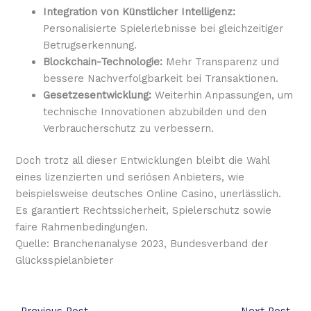
Integration von Künstlicher Intelligenz:
Personalisierte Spielerlebnisse bei gleichzeitiger
Betrugserkennung.
Blockchain-Technologie:
Mehr Transparenz und
bessere Nachverfolgbarkeit bei Transaktionen.
Gesetzesentwicklung:
Weiterhin Anpassungen, um
technische Innovationen abzubilden und den
Verbraucherschutz zu verbessern.
Doch trotz all dieser Entwicklungen bleibt die Wahl
eines lizenzierten und seriösen Anbieters, wie
beispielsweise deutsches Online Casino, unerlässlich.
Es garantiert Rechtssicherheit, Spielerschutz sowie
faire Rahmenbedingungen.
Quelle: Branchenanalyse 2023, Bundesverband der
Glücksspielanbieter
←
Previous Post
Next Post
→