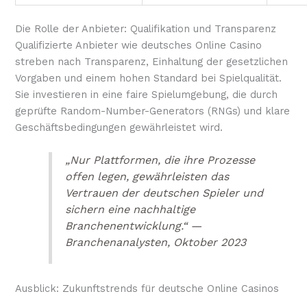
Die Rolle der Anbieter: Qualifikation und Transparenz
Qualifizierte Anbieter wie deutsches Online Casino
streben nach Transparenz, Einhaltung der gesetzlichen
Vorgaben und einem hohen Standard bei Spielqualität.
Sie investieren in eine faire Spielumgebung, die durch
geprüfte Random-Number-Generators (RNGs) und klare
Geschäftsbedingungen gewährleistet wird.
„Nur Plattformen, die ihre Prozesse
offen legen, gewährleisten das
Vertrauen der deutschen Spieler und
sichern eine nachhaltige
Branchenentwicklung.“ —
Branchenanalysten, Oktober 2023
Ausblick: Zukunftstrends für deutsche Online Casinos