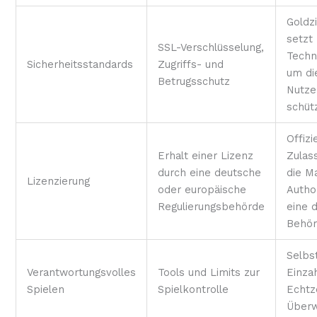
Goldz
setzt
SSL-Verschlüsselung,
Techn
Sicherheitsstandards
Zugriffs- und
um di
Betrugsschutz
Nutze
schüt
Offizi
Erhalt einer Lizenz
Zulas
durch eine deutsche
die M
Lizenzierung
oder europäische
Autho
Regulierungsbehörde
eine 
Behö
Selbs
Verantwortungsvolles
Tools und Limits zur
Einzah
Spielen
Spielkontrolle
Echtz
Über