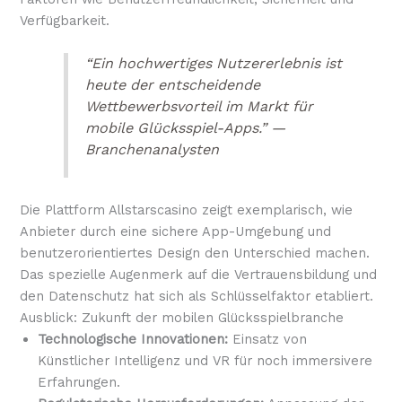
Verfügbarkeit.
“Ein hochwertiges Nutzererlebnis ist
heute der entscheidende
Wettbewerbsvorteil im Markt für
mobile Glücksspiel-Apps.” —
Branchenanalysten
Die Plattform Allstarscasino zeigt exemplarisch, wie
Anbieter durch eine sichere App-Umgebung und
benutzerorientiertes Design den Unterschied machen.
Das spezielle Augenmerk auf die Vertrauensbildung und
den Datenschutz hat sich als Schlüsselfaktor etabliert.
Ausblick: Zukunft der mobilen Glücksspielbranche
Technologische Innovationen:
Einsatz von
Künstlicher Intelligenz und VR für noch immersivere
Erfahrungen.