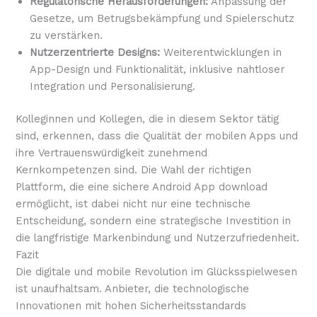
Regulatorische Herausforderungen:
Anpassung der
Gesetze, um Betrugsbekämpfung und Spielerschutz
zu verstärken.
Nutzerzentrierte Designs:
Weiterentwicklungen in
App-Design und Funktionalität, inklusive nahtloser
Integration und Personalisierung.
Kolleginnen und Kollegen, die in diesem Sektor tätig
sind, erkennen, dass die Qualität der mobilen Apps und
ihre Vertrauenswürdigkeit zunehmend
Kernkompetenzen sind. Die Wahl der richtigen
Plattform, die eine sichere Android App download
ermöglicht, ist dabei nicht nur eine technische
Entscheidung, sondern eine strategische Investition in
die langfristige Markenbindung und Nutzerzufriedenheit.
Fazit
Die digitale und mobile Revolution im Glücksspielwesen
ist unaufhaltsam. Anbieter, die technologische
Innovationen mit hohen Sicherheitsstandards