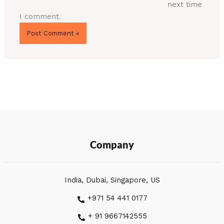
next time
I comment.
Company
India, Dubai, Singapore, US
+971 54 441 0177
+ 91 9667142555