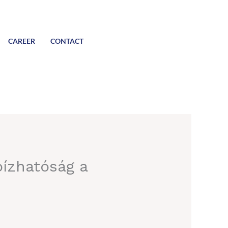
CAREER
CONTACT
bízhatóság a