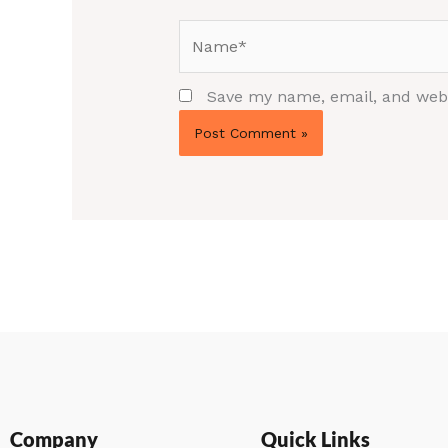
Name*
Save my name, email, and websi
Company
Quick Links