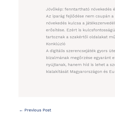
Jövőkép: fenntartható növekedés és
Az iparág fejlődése nem csupán a t
növekedés kulcsa a játékszenvedél
erősítése. Ezért is kulcsfontosság
tartoznak a szakértői oldalakat m
Konklúzió
A digitális szerencsejáték gyors üt
bizalmának megőrzése egyaránt el
nyújtanak, hanem híd is lehet a szo
kialakítását Magyarországon és Eu
←
Previous Post