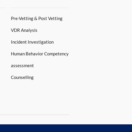
Pre-Vetting & Post Vetting
VDR Analysis
Incident Investigation
Human Behavior Competency
assessment
Counselling