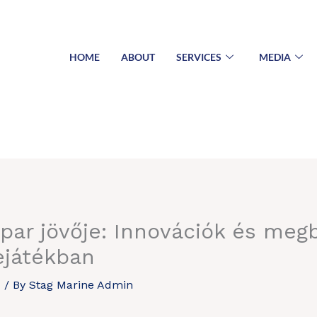
HOME
ABOUT
SERVICES
MEDIA
ipar jövője: Innovációk és meg
ejátékban
d
/ By
Stag Marine Admin