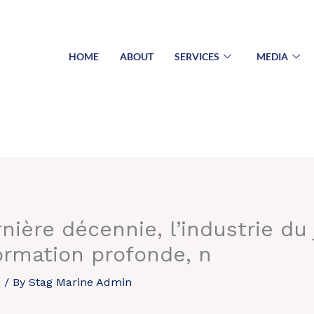
HOME
ABOUT
SERVICES
MEDIA
nière décennie, l’industrie du 
ormation profonde, n
d
/ By
Stag Marine Admin