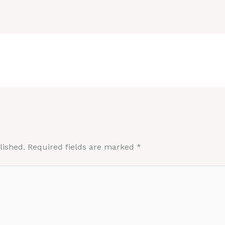
lished.
Required fields are marked
*