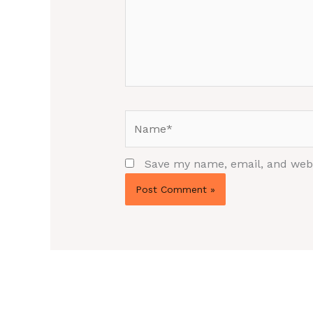
Name*
Save my name, email, and websi