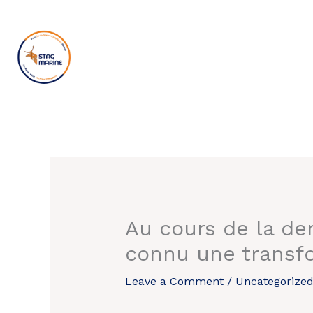
Skip
to
content
Au cours de la der
connu une transf
Leave a Comment
/
Uncategorize