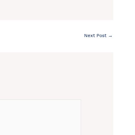
Next Post
→