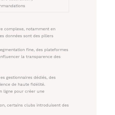
mmandations
aire complexe, notamment en
des données sont des piliers
segmentation fine, des plateformes
influencer la transparence des
es gestionnaires dédiés, des
ence de haute fidélité.
n ligne pour créer une
on, certains clubs introduisent des