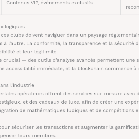
Contenus VIP, événements exclusifs
reco
nologiques
, ces clubs doivent naviguer dans un paysage réglement
s à l’autre. La conformité, la transparence et la sécurité 
bilité et leur légitimité.
le crucial — des outils d’analyse avancés permettent une 
ne accessibilité immédiate, et la blockchain commence à 
ans l’industrie
rtains opérateurs offrent des services sur-mesure avec d
stigieux, et des cadeaux de luxe, afin de créer une expéri
égration de mathématiques ludiques et de compétitions e
our sécuriser les transactions et augmenter la gamificati
mpenser leurs membres.