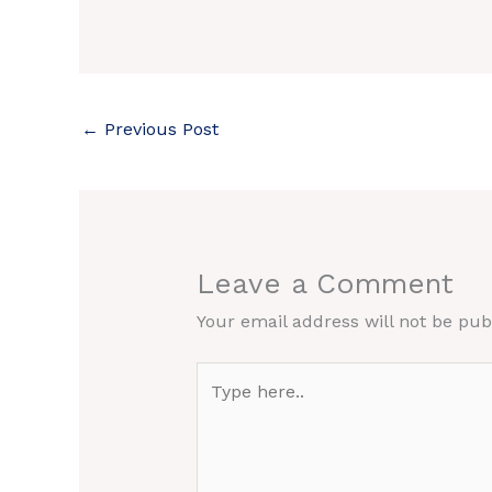
←
Previous Post
Leave a Comment
Your email address will not be pub
Type
here..